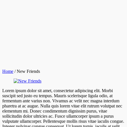
Home
/
New Friends
Lorem ipsum dolor sit amet, consectetur adipiscing elit. Morbi
suscipit sed justo eu tempus. Mauris scelerisque ligula odio, at
fermentum ante varius non. Vivamus ac velit nec magna interdum
pharetra at ac augue. Nulla quis lorem vitae elit rutrum volutpat nec
elementum mi. Donec condimentum dignissim purus, vitae
sollicitudin dolor ultricies ac. Fusce ullamcorper ipsum a purus
vulputate ullamcorper. Pellentesque mollis risus vitae iaculis congue.
Integer pulvinar congue consequat. Ut lorem turpis, iaculis at velit