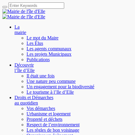
La
mairie
Le mot du Maire
Les Élus
Les agents communaux
Les projets Municipaux
Publications
Découvrir
l’Île d’Elle
Il était une fois
Une nature peu commune
Un engagement pour la biodiversité
Le tourisme à l’Ile d’Elle
Droits et Démarches
au quotidien
Vos démarches
Urbanisme et logement
Propreté et déchets
Respect de l’environnement
Les règles de bon voisinage