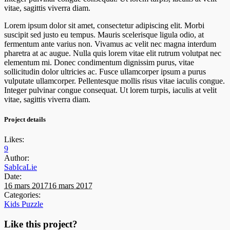
vitae, sagittis viverra diam.
Lorem ipsum dolor sit amet, consectetur adipiscing elit. Morbi
suscipit sed justo eu tempus. Mauris scelerisque ligula odio, at
fermentum ante varius non. Vivamus ac velit nec magna interdum
pharetra at ac augue. Nulla quis lorem vitae elit rutrum volutpat nec
elementum mi. Donec condimentum dignissim purus, vitae
sollicitudin dolor ultricies ac. Fusce ullamcorper ipsum a purus
vulputate ullamcorper. Pellentesque mollis risus vitae iaculis congue.
Integer pulvinar congue consequat. Ut lorem turpis, iaculis at velit
vitae, sagittis viverra diam.
Project details
Likes:
9
Author:
SabIcaLie
Date:
16 mars 2017
16 mars 2017
Categories:
Kids Puzzle
Like this project?