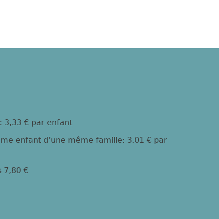
: 3,33 € par enfant
3ème enfant d’une même famille: 3.01 € par
s 7,80 €