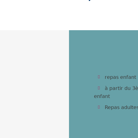
repas enfant 
à partir du 
enfant
Repas adulte