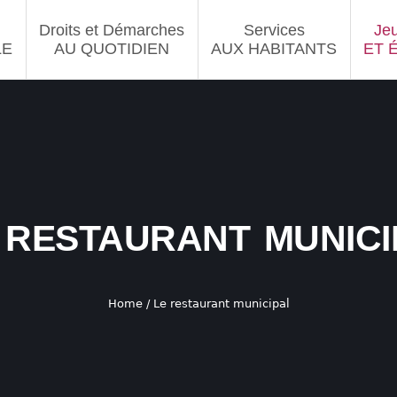
Droits et Démarches
Services
Je
LE
AU QUOTIDIEN
AUX HABITANTS
ET 
 restaurant munici
Home
/
Le restaurant municipal